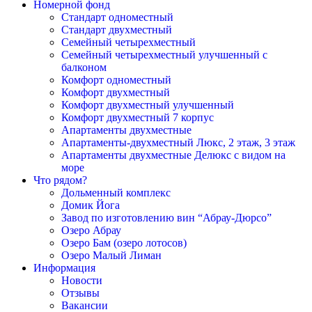
Номерной фонд
Cтандарт одноместный
Cтандарт двухместный
Семейный четырехместный
Семейный четырехместный улучшенный с
балконом
Комфорт одноместный
Комфорт двухместный
Комфорт двухместный улучшенный
Комфорт двухместный 7 корпус
Апартаменты двухместные
Апартаменты-двухместный Люкс, 2 этаж, 3 этаж
Апартаменты двухместные Делюкс с видом на
море
Что рядом?
Дольменный комплекс
Домик Йога
Завод по изготовлению вин “Абрау-Дюрсо”
Озеро Абрау
Озеро Бам (озеро лотосов)
Озеро Малый Лиман
Информация
Новости
Отзывы
Вакансии