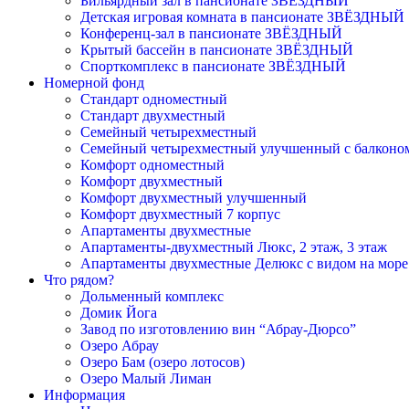
Бильярдный зал в пансионате ЗВЁЗДНЫЙ
Детская игровая комната в пансионате ЗВЁЗДНЫЙ
Конференц-зал в пансионате ЗВЁЗДНЫЙ
Крытый бассейн в пансионате ЗВЁЗДНЫЙ
Спорткомплекс в пансионате ЗВЁЗДНЫЙ
Номерной фонд
Cтандарт одноместный
Cтандарт двухместный
Семейный четырехместный
Семейный четырехместный улучшенный с балконо
Комфорт одноместный
Комфорт двухместный
Комфорт двухместный улучшенный
Комфорт двухместный 7 корпус
Апартаменты двухместные
Апартаменты-двухместный Люкс, 2 этаж, 3 этаж
Апартаменты двухместные Делюкс с видом на море
Что рядом?
Дольменный комплекс
Домик Йога
Завод по изготовлению вин “Абрау-Дюрсо”
Озеро Абрау
Озеро Бам (озеро лотосов)
Озеро Малый Лиман
Информация