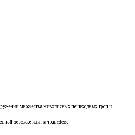
Экологично расположены в заповеднике
Организация конференций и
мероприятий
в окружении множества живописных пешеходных троп и
оенной дорожке или на трансфере.