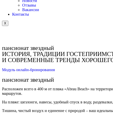
Новости
Отзывы
Вакансии
Контакты
X
ЗАБРОНИРОВАТЬ
Крытый подогреваемый бассейн
пансионат звездный
ИСТОРИЯ, ТРАДИЦИИ ГОСТЕПРИИМС
В 400 метрах от пляжа
И СОВРЕМЕННЫЕ ТРЕНДЫ ХОРОШЕГ
Модуль онлайн-бронирования
пансионат звездный
Расположен всего в 400 м от пляжа «Abrau Beach» на террит
маршрутов.
На пляже: шезлонги, навесы, удобный спуск в воду, раздевалк
Тишина, чистый воздух и единение с природой – ваш идеальн