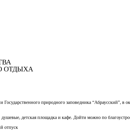
Пятиминутная близость к Абрау-Дюрсо
ТВА
Собственный спортивный комплекс
О ОТДЫХА
ории Государственного природного заповедника “Абраусский”, 
и, душевые, детская площадка и кафе. Дойти можно по благоустр
ый отпуск