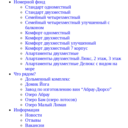
Номерной фонд
Cтандарт одноместный
Cтандарт двухместный
Семейный четырехместный
Семейный четырехместный улучшенный с
балконом
Комфорт одноместный
Комфорт двухместный
Комфорт двухместный улучшенный
Комфорт двухместный 7 корпус
Апартаменты двухместные
Апартаменты-двухместный Люкс, 2 этаж, 3 этаж
Апартаменты двухместные Делюкс с видом на
море
Что рядом?
Дольменный комплекс
Домик Йога
Завод по изготовлению вин “Абрау-Дюрсо”
Озеро Абрау
Озеро Бам (озеро лотосов)
Озеро Малый Лиман
Информация
Новости
Отзывы
Вакансии