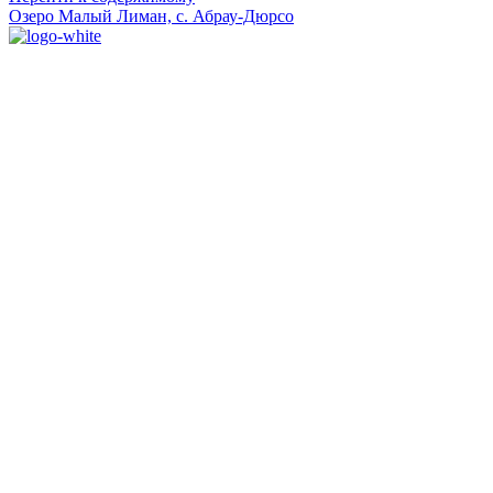
Озеро Малый Лиман, с. Абрау-Дюрсо