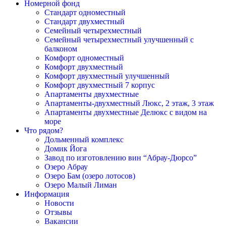
Номерной фонд
Cтандарт одноместный
Cтандарт двухместный
Семейный четырехместный
Семейный четырехместный улучшенный с
балконом
Комфорт одноместный
Комфорт двухместный
Комфорт двухместный улучшенный
Комфорт двухместный 7 корпус
Апартаменты двухместные
Апартаменты-двухместный Люкс, 2 этаж, 3 этаж
Апартаменты двухместные Делюкс с видом на
море
Что рядом?
Дольменный комплекс
Домик Йога
Завод по изготовлению вин “Абрау-Дюрсо”
Озеро Абрау
Озеро Бам (озеро лотосов)
Озеро Малый Лиман
Информация
Новости
Отзывы
Вакансии