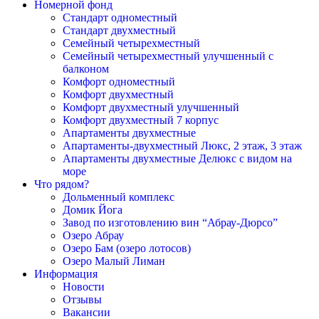
Номерной фонд
Cтандарт одноместный
Cтандарт двухместный
Семейный четырехместный
Семейный четырехместный улучшенный с
балконом
Комфорт одноместный
Комфорт двухместный
Комфорт двухместный улучшенный
Комфорт двухместный 7 корпус
Апартаменты двухместные
Апартаменты-двухместный Люкс, 2 этаж, 3 этаж
Апартаменты двухместные Делюкс с видом на
море
Что рядом?
Дольменный комплекс
Домик Йога
Завод по изготовлению вин “Абрау-Дюрсо”
Озеро Абрау
Озеро Бам (озеро лотосов)
Озеро Малый Лиман
Информация
Новости
Отзывы
Вакансии