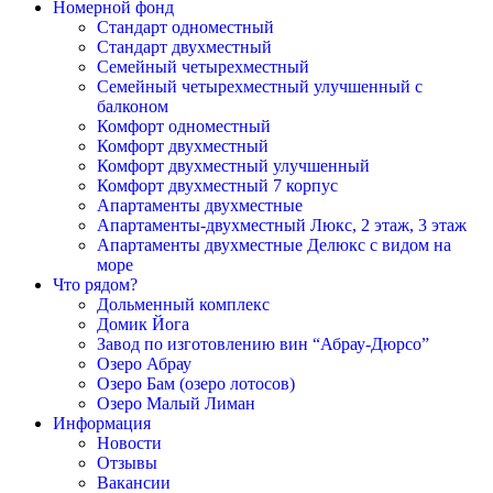
Номерной фонд
Cтандарт одноместный
Cтандарт двухместный
Семейный четырехместный
Семейный четырехместный улучшенный с
балконом
Комфорт одноместный
Комфорт двухместный
Комфорт двухместный улучшенный
Комфорт двухместный 7 корпус
Апартаменты двухместные
Апартаменты-двухместный Люкс, 2 этаж, 3 этаж
Апартаменты двухместные Делюкс с видом на
море
Что рядом?
Дольменный комплекс
Домик Йога
Завод по изготовлению вин “Абрау-Дюрсо”
Озеро Абрау
Озеро Бам (озеро лотосов)
Озеро Малый Лиман
Информация
Новости
Отзывы
Вакансии