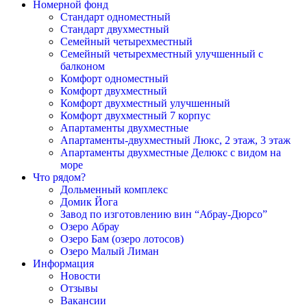
Номерной фонд
Cтандарт одноместный
Cтандарт двухместный
Семейный четырехместный
Семейный четырехместный улучшенный с
балконом
Комфорт одноместный
Комфорт двухместный
Комфорт двухместный улучшенный
Комфорт двухместный 7 корпус
Апартаменты двухместные
Апартаменты-двухместный Люкс, 2 этаж, 3 этаж
Апартаменты двухместные Делюкс с видом на
море
Что рядом?
Дольменный комплекс
Домик Йога
Завод по изготовлению вин “Абрау-Дюрсо”
Озеро Абрау
Озеро Бам (озеро лотосов)
Озеро Малый Лиман
Информация
Новости
Отзывы
Вакансии